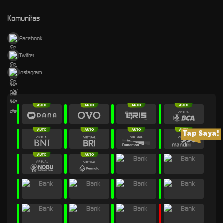
Komunitas
Facebook
Twitter
Instagram
Tap Saya!