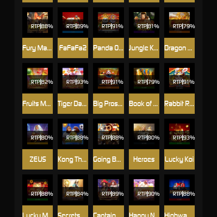
RTP
88%
RTP
89%
RTP
91%
RTP
81%
RTP
79%
Fury Max Lucky Road
FaFaFa2
Panda Opera
Jungle King
Dragon Gold SA
RTP
82%
RTP
93%
RTP
91%
RTP
79%
RTP
91%
Fruits Mania
Tiger Dance
Big Prosperity
Book of Myth
Rabbit Riches
RTP
80%
RTP
88%
RTP
88%
RTP
80%
RTP
93%
ZEUS
Kong The Striker
Going Bananas Inc
Heroes
Lucky Koi
RTP
88%
RTP
84%
RTP
89%
RTP
90%
RTP
88%
Lucky Meow
Secrets of Anubis
Captain Golds Fortune
Happy Neko
Highway Fortune