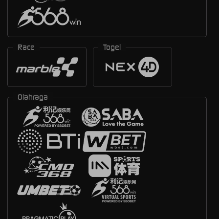
Race
Togel
Olahraga