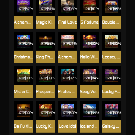
RTP
87%
RTP
81%
RTP
93%
RTP
81%
RTP
85%
Alchemy Quest Level Up
Magic Kitty
First Love
5 Fortune
Double Flame
RTP
84%
RTP
92%
RTP
81%
RTP
85%
RTP
85%
Christmas Miracles
King Pharaoh
Alchemy Quest Jackpot
Hallo Win Party
Legacy of Ramakien
RTP
88%
RTP
83%
RTP
82%
RTP
84%
RTP
83%
Mister Cashmore
Prosperity Gods
Pirates Gold Rush
Sexy Vegas
Lucky Feng Shui
RTP
90%
RTP
94%
RTP
80%
RTP
94%
RTP
93%
Da Fu Xiao Fu
Lucky Koi Exclusive
Love Idol
Iceland SA
Galaxy Guardian