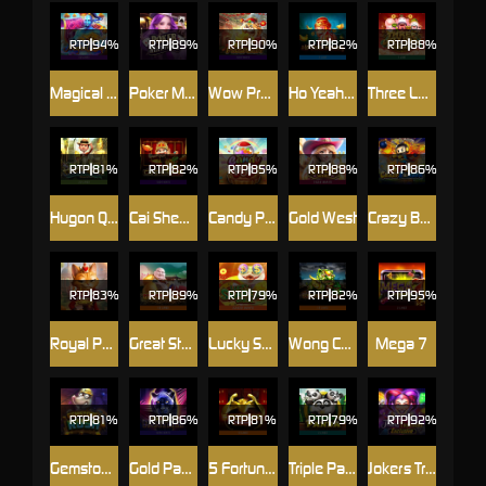
RTP
94%
RTP
89%
RTP
90%
RTP
82%
RTP
88%
Magical Lamp
Poker Maxways
Wow Prosperity
Ho Yeah Monkey
Three Lucky Stars
RTP
81%
RTP
82%
RTP
85%
RTP
88%
RTP
86%
Hugon Quest
Cai Shen 888
Candy Pop
Gold West
Crazy Bomber
RTP
83%
RTP
89%
RTP
79%
RTP
82%
RTP
95%
Royal Paws Maxways
Great Stars
Lucky Snake Wheel
Wong Choy
Mega 7
RTP
81%
RTP
86%
RTP
81%
RTP
79%
RTP
92%
Gemstone Rush
Gold Panther
5 Fortune SA
Triple Panda
Jokers Treasure Exclusive