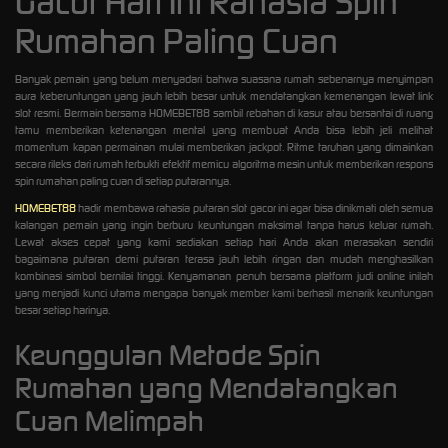
Gacor Hari Ini Rahasia Spin
Rumahan Paling Cuan
Banyak pemain yang belum menyadari bahwa suasana rumah sebenarnya menyimpan
aura keberuntungan yang jauh lebih besar untuk mendatangkan kemenangan lewat link
slot resmi. Bermain bersama HOMEBET88 sambil rebahan di kasur atau bersantai di ruang
tamu memberikan ketenangan mental yang membuat Anda bisa lebih jeli melihat
momentum kapan permainan mulai memberikan jackpot. Ritme taruhan yang dimainkan
secara rileks dari rumah terbukti efektif memicu algoritma mesin untuk memberikan respons
spin rumahan paling cuan di setiap putarannya.
HOMEBET88
hadir membawa rahasia putaran slot gacor ini agar bisa dinikmati oleh semua
kalangan pemain yang ingin berburu keuntungan maksimal tanpa harus keluar rumah.
Lewat akses cepat yang kami sediakan setiap hari Anda akan merasakan sendiri
bagaimana putaran demi putaran terasa jauh lebih ringan dan mudah menghasilkan
kombinasi simbol bernilai tinggi. Kenyamanan penuh bersama platform judi online inilah
yang menjadi kunci utama mengapa banyak member kami berhasil menarik keuntungan
besar setiap harinya.
Keunggulan Metode Spin
Rumahan yang Mendatangkan
Cuan Melimpah