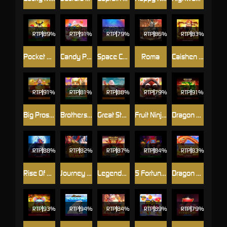
RTP
89%
RTP
91%
RTP
79%
RTP
86%
RTP
83%
Pocket Mon Go
Candy Pop 2
Space Conquest
Roma
Caishen Deluxe Maxways
RTP
91%
RTP
81%
RTP
88%
RTP
79%
RTP
91%
Big Prosperity SA
Brothers Kingdom 2
Great Stars SA
Fruit Ninja Fury
Dragon Empire
RTP
88%
RTP
82%
RTP
87%
RTP
84%
RTP
83%
Rise Of Werewolves
Journey to the Wild
Legendary Beasts Saga
5 Fortune Dragons
Dragon Wish
RTP
93%
RTP
94%
RTP
84%
RTP
89%
RTP
79%