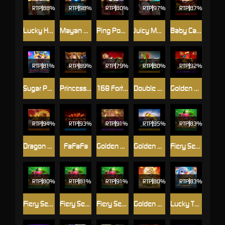
RTP
88%
RTP
98%
RTP
80%
RTP
97%
RTP
87%
Lucky Horse
Mayan Gems
Ping Pong Panda
Juicy Market
Baby Cai Shen
RTP
81%
RTP
89%
RTP
79%
RTP
80%
RTP
92%
Sugar Party
Princess Wang
168 Fortunes
Double Fortune
Golden Chicken
RTP
94%
RTP
93%
RTP
91%
RTP
95%
RTP
83%
Dragon Gold
FaFaFa
Golden Monkey
Golden Whale
Fiery Sevens Hot 5
RTP
80%
RTP
81%
RTP
91%
RTP
80%
RTP
83%
Fiery Sevens Hot 20
Fiery Sevens Hot 50
Fiery Sevens Hot 100
Golden Pixiu
Lucky Twin Sea