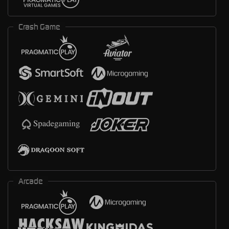
Crash Game
Arcade