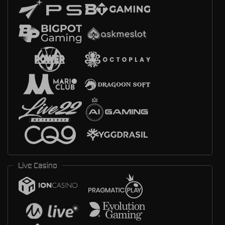
Live Casino