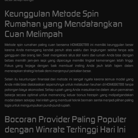
Keunggulan Metode Spin
Rumahan yang Mendatangkan
Cuan Melimpah
Metode spin rumahan paling cuan bersama HOMEBET88 ini memiliki keunggulan besar
karena Anda memegang kendali penuh atas waktu dan lingkungan sekitar tanpa ada
gangguan dari orang lain. Saat mengakses situs slot kami dari rumah Anda bisa dengan
bebas memilih jam-jam sepi yang dipercaya memiliki tingkat kemenangan lebih tinggi.
Fokus yang terjaga dengan baik membuat insting Anda jauh lebih tajam dalam
menerapkan strategi terbaik demi menjemput perkalian besar.
Selain itu keuntungan finansial dari metode ini sangat nyata karena semua modal yang
Anda miliki bisa dialokasikan sepenuhnya untuk melakukan taruhan di HOMEBET88 tanpa
potongan biaya akomodasi. Setiap rupiah yang Anda masukkan ke dalam akun permainan
bekerja secara optimal untuk memancing keluar bonus freespin yang melipatgandakan
modal dalam sekejap. Hal inilah yang membuat teknik bermain santai menjadi pilihan paling
logis untuk mengumpulkan pundi-pundi rupiah.
Bocoran Provider Paling Populer
dengan Winrate Tertinggi Hari Ini