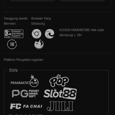
Tanggung Jawab
Browser Yang
Bermain
Didukung
©2026 HOMEBET88. Hak cipta
dilindungi | 18+
Platform Penyedia Layanan
Slots