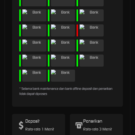
* Selama bank maintenance dan bank offline deposit dan penarikan
tidak dapat diproses
Deposit
Penarikan
Rata-rata 1 Menit
Rata-rata 3 Menit