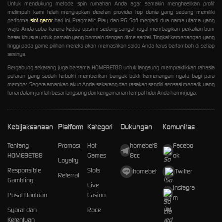
Untuk mendukung metode spin rumahan Anda agar semakin menghasilkan profit
melimpah kami telah menyiapkan deretan provider top dunia yang sedang memiliki
performa
slot gacor
hari ini. Pragmatic Play dan PG Soft menjadi dua nama utama yang
wajib Anda coba karena kedua opsi ini sedang sangat royal membagikan perkalian bom
besar khusus untuk pemain yang bermain dengan ritme santai. Tingkat kemenangan yang
tinggi pada game pilihan mereka akan memastikan saldo Anda terus bertambah di setiap
sesinya.
Bergabung sekarang juga bersama HOMEBET88 untuk langsung mempraktikkan rahasia
putaran yang sudah terbukti memberikan banyak bukti kemenangan nyata bagi para
member. Segera amankan akun Anda sekarang dan rasakan sendiri sensasi menarik uang
tunai dalam jumlah besar langsung dari kenyamanan tempat tidur Anda hari ini juga.
Kebijaksanaan
Platform
Kategori
Dukungan
Komunitas
Tentang
Promosi
Hot
homebet8
Facebo
HOMEBET88
Games
8cc
ok
Loyalty
Responsible
Slots
homebet
Twitter
Referral
Gambling
Live
Instagra
Pusat Bantuan
Casino
m
Syarat dan
Race
Ketentuan