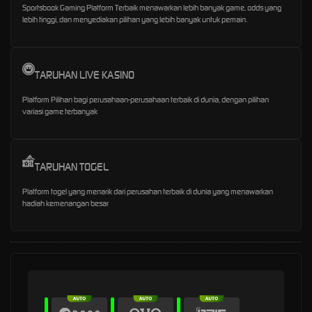
Sportsbook Gaming Platform Terbaik menawarkan lebih banyak game, odds yang
lebih tinggi, dan menyediakan pilihan yang lebih banyak untuk pemain.
TARUHAN LIVE KASINO
Platform Pilihan bagi perusahaan-perusahaan terbaik di dunia, dengan pilihan
variasi game terbanyak
TARUHAN TOGEL
Platform togel yang menarik dari perusahan terbaik di dunia yang menawarkan
hadiah kemenangan besar