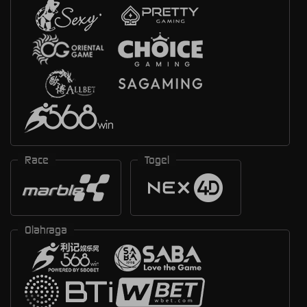
Race
Togel
Olahraga