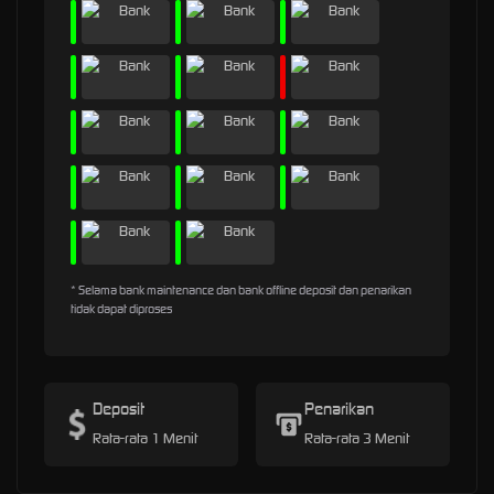
* Selama bank maintenance dan bank offline deposit dan penarikan
tidak dapat diproses
Deposit
Penarikan
Rata-rata 1 Menit
Rata-rata 3 Menit