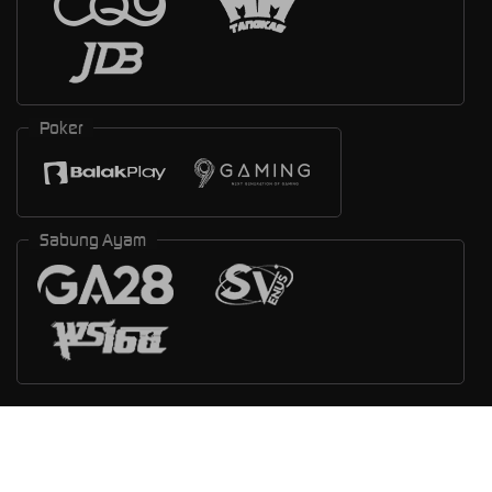
Poker
Sabung Ayam