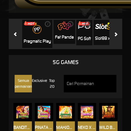
i
i
i
i
i
Facha
Fat Panda
Slot88 x PP
PG Soft
Pragmatic Play
5G GAMES
Semua
Exclusive
Top
permainan
20
BANDITO RETURNS
PINATA 1000
MAHJONG 5 DRAGONS
NEKO X NEKO
WILD BOUNTY