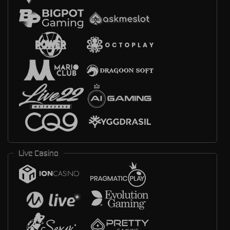
Live Casino