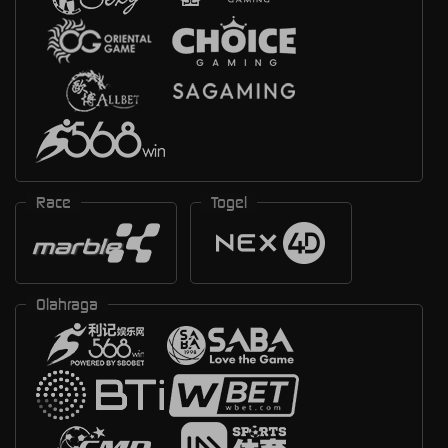
Race
Togel
Olahraga