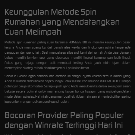
Keunggulan Metode Spin
Rumahan yang Mendatangkan
Cuan Melimpah
Metode spin rumahan paling cuan bersama HOMEBET88 ini memiliki keunggulan besar
karena Anda memegang kendali penuh atas waktu dan lingkungan sekitar tanpa ada
gangguan dari orang lain. Saat mengakses situs slot kami dari rumah Anda bisa dengan
bebas memilih jam-jam sepi yang dipercaya memiliki tingkat kemenangan lebih tinggi.
Fokus yang terjaga dengan baik membuat insting Anda jauh lebih tajam dalam
menerapkan strategi terbaik demi menjemput perkalian besar.
Selain itu keuntungan finansial dari metode ini sangat nyata karena semua modal yang
Anda miliki bisa dialokasikan sepenuhnya untuk melakukan taruhan di HOMEBET88 tanpa
potongan biaya akomodasi. Setiap rupiah yang Anda masukkan ke dalam akun permainan
bekerja secara optimal untuk memancing keluar bonus freespin yang melipatgandakan
modal dalam sekejap. Hal inilah yang membuat teknik bermain santai menjadi pilihan paling
logis untuk mengumpulkan pundi-pundi rupiah.
Bocoran Provider Paling Populer
dengan Winrate Tertinggi Hari Ini