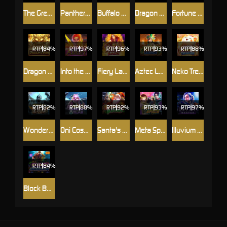
The Great Sorcery
Panthera Pardus
Buffalo Blaze
Dragon Treasure
Fortune Realm
RTP
84%
RTP
97%
RTP
96%
RTP
93%
RTP
88%
Dragon Wish
Into the Fay: Ashley
Fiery Lady
Aztec Legacy
Neko Treasure
RTP
82%
RTP
88%
RTP
92%
RTP
93%
RTP
97%
Wonders of Zeus
Oni Cosmic Atlas
Santa's Payday
Meta Space
Illuvium Master
RTP
84%
Block Buster