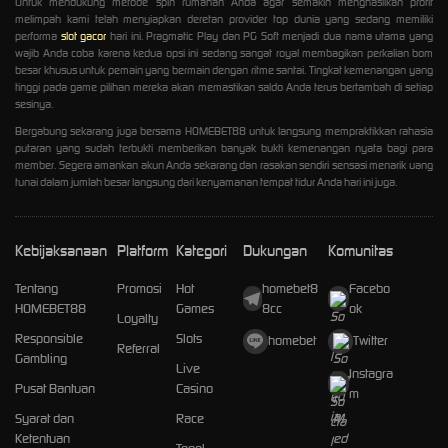
Untuk mendukung metode spin rumahan Anda agar semakin menghasilkan profit
melimpah kami telah menyiapkan deretan provider top dunia yang sedang memiliki
performa
slot gacor
hari ini. Pragmatic Play dan PG Soft menjadi dua nama utama yang
wajib Anda coba karena kedua opsi ini sedang sangat royal membagikan perkalian bom
besar khusus untuk pemain yang bermain dengan ritme santai. Tingkat kemenangan yang
tinggi pada game pilihan mereka akan memastikan saldo Anda terus bertambah di setiap
sesinya.
Bergabung sekarang juga bersama HOMEBET88 untuk langsung mempraktikkan rahasia
putaran yang sudah terbukti memberikan banyak bukti kemenangan nyata bagi para
member. Segera amankan akun Anda sekarang dan rasakan sendiri sensasi menarik uang
tunai dalam jumlah besar langsung dari kenyamanan tempat tidur Anda hari ini juga.
Kebijaksanaan
Platform
Kategori
Dukungan
Komunitas
Tentang
Promosi
Hot
homebet8
Facebo
HOMEBET88
Games
8cc
ok
Loyalty
Responsible
Slots
homebet
Twitter
Referral
Gambling
Live
Instagra
Pusat Bantuan
Casino
m
Syarat dan
Race
Ketentuan