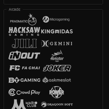
Arcade