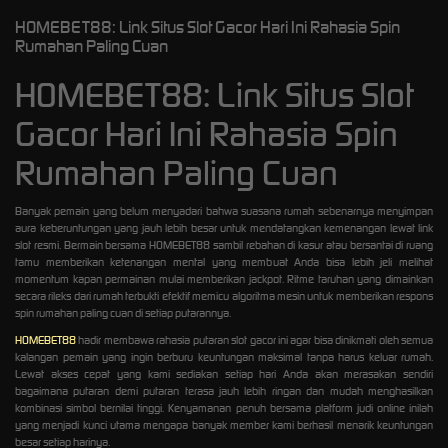
HOMEBET88: Link Situs Slot Gacor Hari Ini Rahasia Spin
Rumahan Paling Cuan
HOMEBET88: Link Situs Slot
Gacor Hari Ini Rahasia Spin
Rumahan Paling Cuan
Banyak pemain yang belum menyadari bahwa suasana rumah sebenarnya menyimpan
aura keberuntungan yang jauh lebih besar untuk mendatangkan kemenangan lewat link
slot resmi. Bermain bersama HOMEBET88 sambil rebahan di kasur atau bersantai di ruang
tamu memberikan ketenangan mental yang membuat Anda bisa lebih jeli melihat
momentum kapan permainan mulai memberikan jackpot. Ritme taruhan yang dimainkan
secara rileks dari rumah terbukti efektif memicu algoritma mesin untuk memberikan respons
spin rumahan paling cuan di setiap putarannya.
HOMEBET88
hadir membawa rahasia putaran slot gacor ini agar bisa dinikmati oleh semua
kalangan pemain yang ingin berburu keuntungan maksimal tanpa harus keluar rumah.
Lewat akses cepat yang kami sediakan setiap hari Anda akan merasakan sendiri
bagaimana putaran demi putaran terasa jauh lebih ringan dan mudah menghasilkan
kombinasi simbol bernilai tinggi. Kenyamanan penuh bersama platform judi online inilah
yang menjadi kunci utama mengapa banyak member kami berhasil menarik keuntungan
besar setiap harinya.