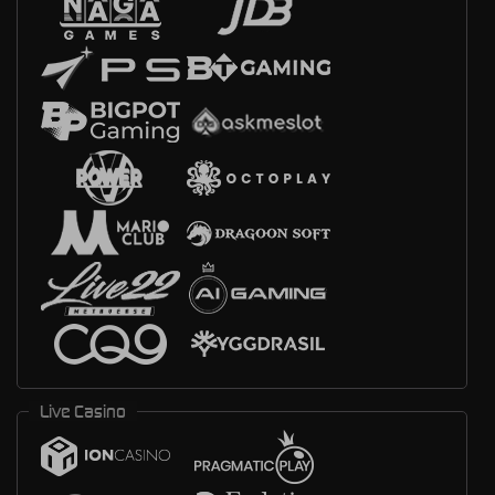
Live Casino