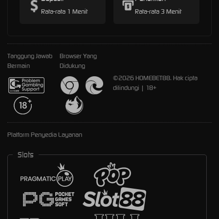
Rata-rata 1 Menit
Rata-rata 3 Menit
Tanggung Jawab
Browser Yang
Bermain
Didukung
©2026 HOMEBET88. Hak cipta
dilindungi | 18+
Platform Penyedia Layanan
Slots