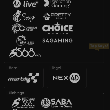
Tap Saya!
Race
Togel
Olahraga