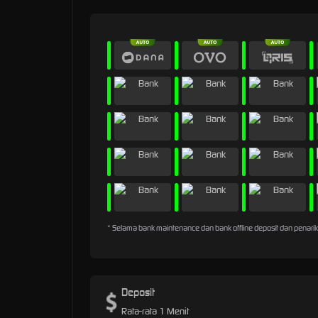
* Selama bank maintenance dan bank offline deposit dan penarik
Deposit
Rata-rata 1 Menit