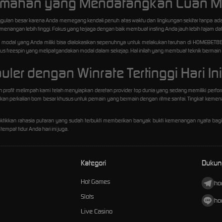
umahan yang Mendatangkan Cuan M
lan besar karena Anda memegang kendali penuh atas waktu dan lingkungan sekitar tanpa ada g
emenangan lebih tinggi. Fokus yang terjaga dengan baik membuat insting Anda jauh lebih tajam da
emua modal yang Anda miliki bisa dialokasikan sepenuhnya untuk melakukan taruhan di HOMEBET
s freespin yang melipatgandakan modal dalam sekejap. Hal inilah yang membuat teknik bermain sa
ler dengan Winrate Tertinggi Hari Ini
rofit melimpah kami telah menyiapkan deretan provider top dunia yang sedang memiliki perf
ikan perkalian bom besar khusus untuk pemain yang bermain dengan ritme santai. Tingkat keme
kkan rahasia putaran yang sudah terbukti memberikan banyak bukti kemenangan nyata bagi
mpat tidur Anda hari ini juga.
Kategori
Dukun
Hot Games
ho
Slots
ho
Live Casino