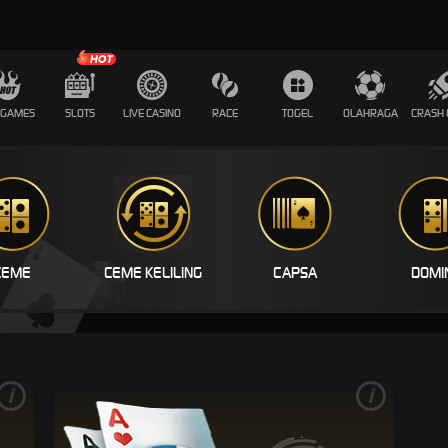
 GAMES
SLOTS
LIVE CASINO
RACE
TOGEL
OLAHRAGA
CRASH
CEME
CEME KELILING
CAPSA
DOMI
i
i