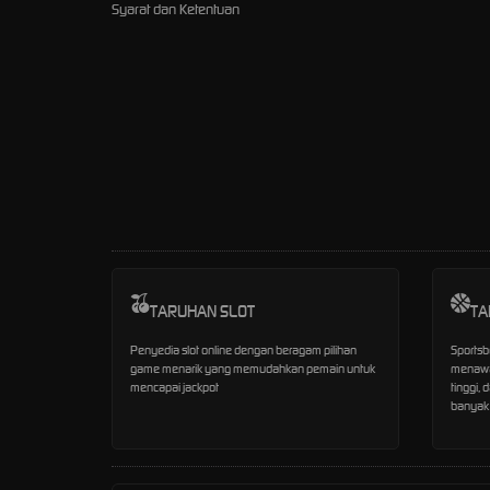
Syarat dan Ketentuan
TARUHAN SLOT
TA
Penyedia slot online dengan beragam pilihan
Sportsb
game menarik yang memudahkan pemain untuk
menawar
mencapai jackpot
tinggi,
banyak 