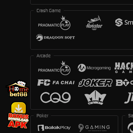
Crash Game
Arcade
Poker
S