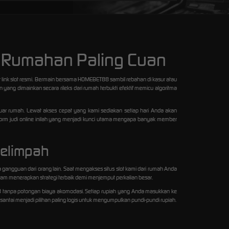
in Rumahan Paling Cuan
k slot resmi. Bermain bersama HOMEBET88 sambil rebahan di kasur atau
ng dimainkan secara rileks dari rumah terbukti efektif memicu algoritma
uar rumah. Lewat akses cepat yang kami sediakan setiap hari Anda akan
form judi online inilah yang menjadi kunci utama mengapa banyak member
elimpah
angguan dari orang lain. Saat mengakses situs slot kami dari rumah Anda
lam menerapkan strategi terbaik demi menjemput perkalian besar.
88 tanpa potongan biaya akomodasi. Setiap rupiah yang Anda masukkan ke
ntai menjadi pilihan paling logis untuk mengumpulkan pundi-pundi rupiah.