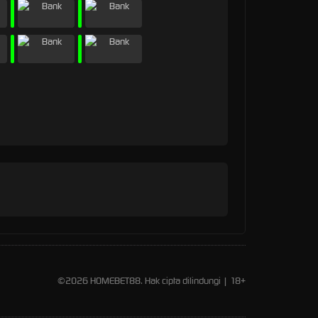
©2026 HOMEBET88. Hak cipta dilindungi | 18+