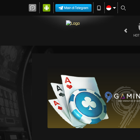
Main di Telegram
HOT