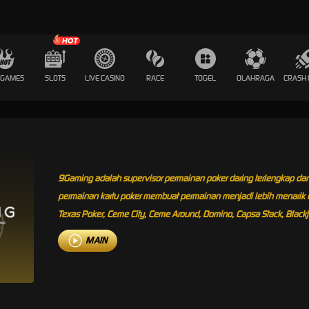
 GAMES
SLOTS
LIVE CASINO
RACE
TOGEL
OLAHRAGA
CRASH
9Gaming adalah supervisor permainan poker daring terlengkap dan 
permainan kartu poker membuat permainan menjadi lebih menarik 
Texas Poker, Ceme City, Ceme Around, Domino, Capsa Stack, Blac
MAIN