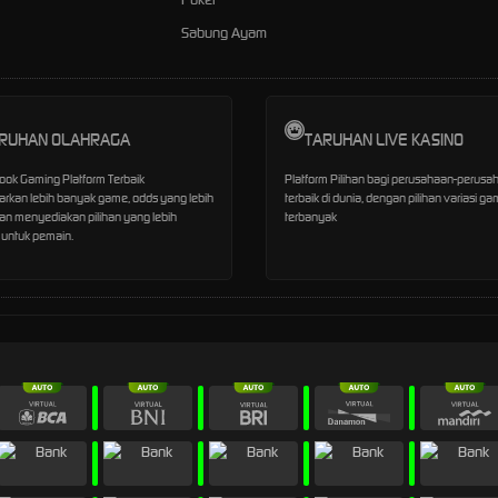
Sabung Ayam
RUHAN OLAHRAGA
TARUHAN LIVE KASINO
ook Gaming Platform Terbaik
Platform Pilihan bagi perusahaan-perusa
kan lebih banyak game, odds yang lebih
terbaik di dunia, dengan pilihan variasi g
 dan menyediakan pilihan yang lebih
terbanyak
untuk pemain.