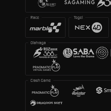
Race
Togel
Olahraga
Crash Game