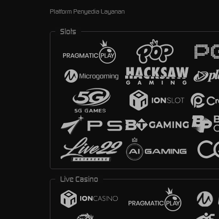
Platform Penyedia Layanan
Slots
Live Casino