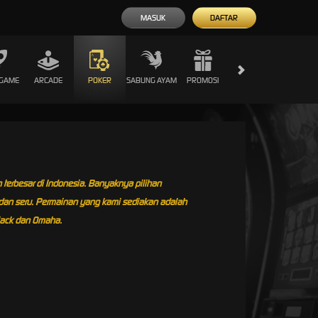
MASUK
DAFTAR
 GAME
ARCADE
POKER
SABUNG AYAM
PROMOSI
terbesar di Indonesia. Banyaknya pilihan
dan seru. Permainan yang kami sediakan adalah
kjack dan Omaha.