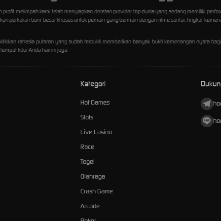
rofit melimpah kami telah menyiapkan deretan provider top dunia yang sedang memiliki perf
ikan perkalian bom besar khusus untuk pemain yang bermain dengan ritme santai. Tingkat keme
kkan rahasia putaran yang sudah terbukti memberikan banyak bukti kemenangan nyata bagi
mpat tidur Anda hari ini juga.
Kategori
Dukun
Hot Games
ho
Slots
ho
Live Casino
Race
Togel
Olahraga
Crash Game
Arcade
Poker