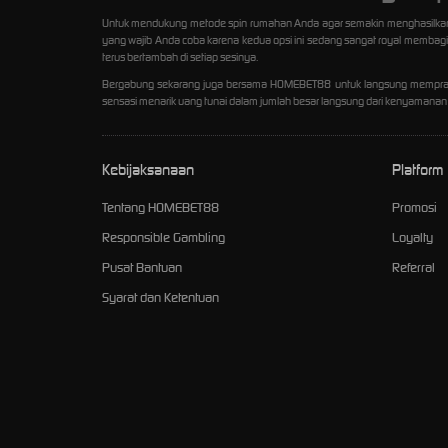
Untuk mendukung metode spin rumahan Anda agar semakin menghasilkan p
yang wajib Anda coba karena kedua opsi ini sedang sangat royal membag
terus bertambah di setiap sesinya.
Bergabung sekarang juga bersama HOMEBET88 untuk langsung memprakti
sensasi menarik uang tunai dalam jumlah besar langsung dari kenyamanan te
Kebijaksanaan
Platform
Tentang HOMEBET88
Promosi
Responsible Gambling
Loyalty
Pusat Bantuan
Referral
Syarat dan Ketentuan