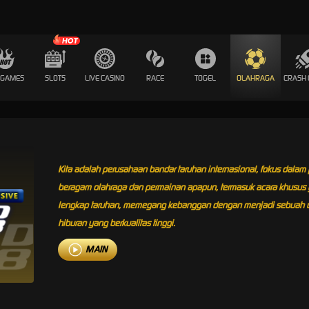
 GAMES
SLOTS
LIVE CASINO
RACE
TOGEL
OLAHRAGA
CRASH
Kita adalah perusahaan bandar taruhan internasional, fokus dalam
beragam olahraga dan permainan apapun, termasuk acara khusus y
lengkap taruhan, memegang kebanggan dengan menjadi sebuah 
hiburan yang berkualitas tinggi.
MAIN