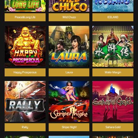
Peace&Long Life
Wild Chuco
ICELAND
Happy Prosperous
Laura
Water Margin
Rally
Striper Night
Sahara Gold