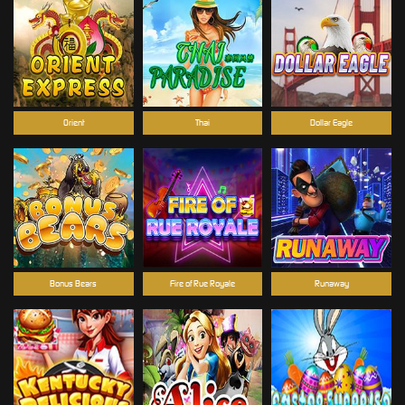
Orient
Thai
Dollar Eagle
Bonus Bears
Fire of Rue Royale
Runaway