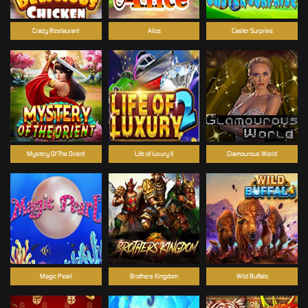
Crazy Restaurant
Alice
Caster Surprise
Mystery Of The Orient
Life of luxury II
Glamourous World
Magic Pearl
Brothers Kingdom
Wild Buffalo