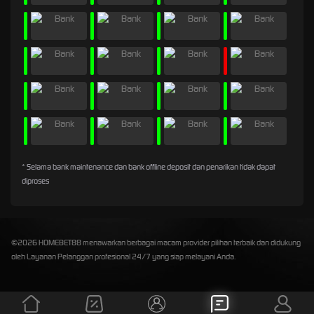
* Selama bank maintenance dan bank offline deposit dan penarikan tidak dapat
diproses
©2026 HOMEBET88 menawarkan berbagai macam provider pilihan terbaik dan didukung
oleh Layanan Pelanggan profesional 24/7 yang siap melayani Anda.