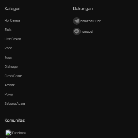
Kategori
Dukungan
Hot Games
homebet88cc
Slots
homebet
Live Casino
Race
Togel
Olahraga
Crash Game
Arcade
Poker
Sabung Ayam
Komunitas
Facebook