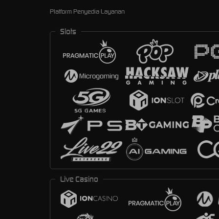
Platform Penyedia Layanan
Slots
Live Casino