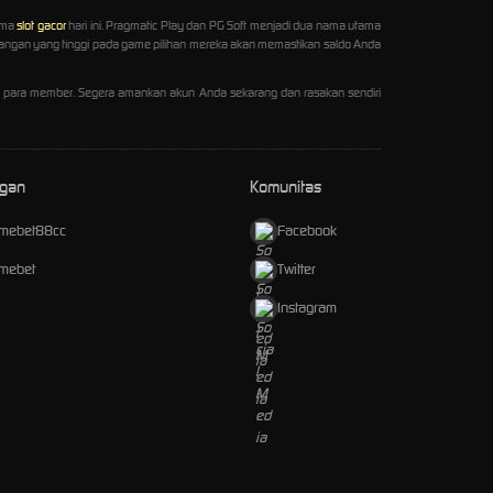
orma
slot gacor
hari ini. Pragmatic Play dan PG Soft menjadi dua nama utama
nangan yang tinggi pada game pilihan mereka akan memastikan saldo Anda
 para member. Segera amankan akun Anda sekarang dan rasakan sendiri
gan
Komunitas
mebet88cc
Facebook
mebet
Twitter
Instagram