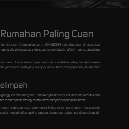
in Rumahan Paling Cuan
k slot resmi. Bermain bersama HOMEBET88 sambil rebahan di kasur atau
ng dimainkan secara rileks dari rumah terbukti efektif memicu algoritma
uar rumah. Lewat akses cepat yang kami sediakan setiap hari Anda akan
form judi online inilah yang menjadi kunci utama mengapa banyak member
elimpah
angguan dari orang lain. Saat mengakses situs slot kami dari rumah Anda
lam menerapkan strategi terbaik demi menjemput perkalian besar.
88 tanpa potongan biaya akomodasi. Setiap rupiah yang Anda masukkan ke
ntai menjadi pilihan paling logis untuk mengumpulkan pundi-pundi rupiah.