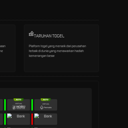
TARUHAN TOGEL
haan
Platform togel yang menarik dari perusahan
ame
terbaik di dunia yang menawarkan hadiah
kemenangan besar