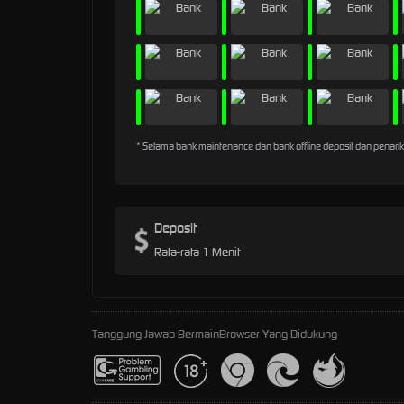
* Selama bank maintenance dan bank offline deposit dan penarik
Deposit
Rata-rata 1 Menit
Tanggung Jawab Bermain
Browser Yang Didukung