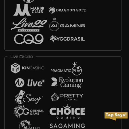
Live Casino
Tap Saya!