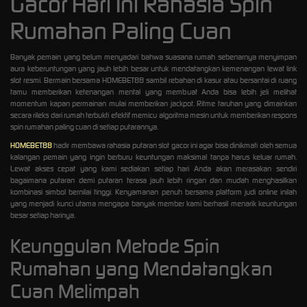
Gacor Hari Ini Rahasia Spin
Rumahan Paling Cuan
Banyak pemain yang belum menyadari bahwa suasana rumah sebenarnya menyimpan
aura keberuntungan yang jauh lebih besar untuk mendatangkan kemenangan lewat link
slot resmi. Bermain bersama HOMEBET88 sambil rebahan di kasur atau bersantai di ruang
tamu memberikan ketenangan mental yang membuat Anda bisa lebih jeli melihat
momentum kapan permainan mulai memberikan jackpot. Ritme taruhan yang dimainkan
secara rileks dari rumah terbukti efektif memicu algoritma mesin untuk memberikan respons
spin rumahan paling cuan di setiap putarannya.
HOMEBET88
hadir membawa rahasia putaran slot gacor ini agar bisa dinikmati oleh semua
kalangan pemain yang ingin berburu keuntungan maksimal tanpa harus keluar rumah.
Lewat akses cepat yang kami sediakan setiap hari Anda akan merasakan sendiri
bagaimana putaran demi putaran terasa jauh lebih ringan dan mudah menghasilkan
kombinasi simbol bernilai tinggi. Kenyamanan penuh bersama platform judi online inilah
yang menjadi kunci utama mengapa banyak member kami berhasil menarik keuntungan
besar setiap harinya.
Keunggulan Metode Spin
Rumahan yang Mendatangkan
Cuan Melimpah