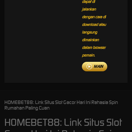
dapat di
jalankan
dengan cara di
download atau
langsung
dimainkan
dalam browser
pemain.
MAIN
HOMEBET88: Link Situs Slot Gacor Hari Ini Rahasia Spin
Rumahan Paling Cuan
HOMEBET88: Link Situs Slot