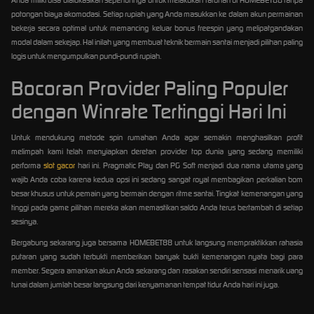
Anda miliki bisa dialokasikan sepenuhnya untuk melakukan taruhan di HOMEBET88 tanpa
potongan biaya akomodasi. Setiap rupiah yang Anda masukkan ke dalam akun permainan
bekerja secara optimal untuk memancing keluar bonus freespin yang melipatgandakan
modal dalam sekejap. Hal inilah yang membuat teknik bermain santai menjadi pilihan paling
logis untuk mengumpulkan pundi-pundi rupiah.
Bocoran Provider Paling Populer
dengan Winrate Tertinggi Hari Ini
Untuk mendukung metode spin rumahan Anda agar semakin menghasilkan profit
melimpah kami telah menyiapkan deretan provider top dunia yang sedang memiliki
performa
slot gacor
hari ini. Pragmatic Play dan PG Soft menjadi dua nama utama yang
wajib Anda coba karena kedua opsi ini sedang sangat royal membagikan perkalian bom
besar khusus untuk pemain yang bermain dengan ritme santai. Tingkat kemenangan yang
tinggi pada game pilihan mereka akan memastikan saldo Anda terus bertambah di setiap
sesinya.
Bergabung sekarang juga bersama HOMEBET88 untuk langsung mempraktikkan rahasia
putaran yang sudah terbukti memberikan banyak bukti kemenangan nyata bagi para
member. Segera amankan akun Anda sekarang dan rasakan sendiri sensasi menarik uang
tunai dalam jumlah besar langsung dari kenyamanan tempat tidur Anda hari ini juga.