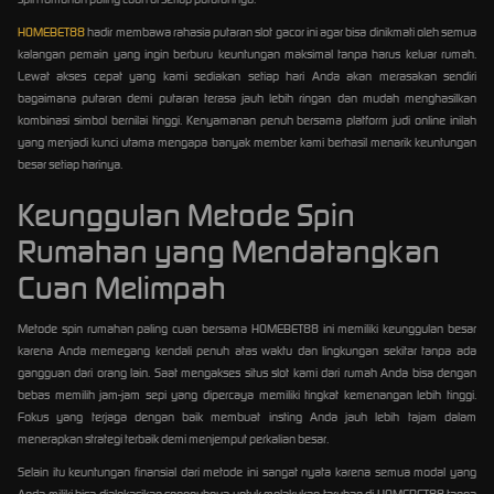
HOMEBET88
hadir membawa rahasia putaran slot gacor ini agar bisa dinikmati oleh semua
kalangan pemain yang ingin berburu keuntungan maksimal tanpa harus keluar rumah.
Lewat akses cepat yang kami sediakan setiap hari Anda akan merasakan sendiri
bagaimana putaran demi putaran terasa jauh lebih ringan dan mudah menghasilkan
kombinasi simbol bernilai tinggi. Kenyamanan penuh bersama platform judi online inilah
yang menjadi kunci utama mengapa banyak member kami berhasil menarik keuntungan
besar setiap harinya.
Keunggulan Metode Spin
Rumahan yang Mendatangkan
Cuan Melimpah
Metode spin rumahan paling cuan bersama HOMEBET88 ini memiliki keunggulan besar
karena Anda memegang kendali penuh atas waktu dan lingkungan sekitar tanpa ada
gangguan dari orang lain. Saat mengakses situs slot kami dari rumah Anda bisa dengan
bebas memilih jam-jam sepi yang dipercaya memiliki tingkat kemenangan lebih tinggi.
Fokus yang terjaga dengan baik membuat insting Anda jauh lebih tajam dalam
menerapkan strategi terbaik demi menjemput perkalian besar.
Selain itu keuntungan finansial dari metode ini sangat nyata karena semua modal yang