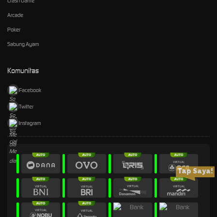
Crash Game
Arcade
Poker
Sabung Ayam
Komunitas
Facebook
Twitter
Instagram
Tap Saya!