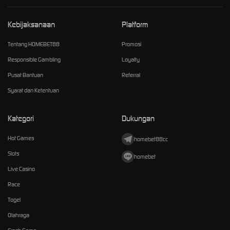
Kebijaksanaan
Platform
Tentang HOMEBET88
Promosi
Responsible Gambling
Loyalty
Pusat Bantuan
Referral
Syarat dan Ketentuan
Kategori
Dukungan
Hot Games
homebet88cc
Slots
homebet
Live Casino
Race
Togel
Olahraga