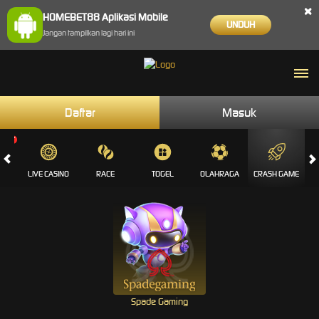
×
HOMEBET88 Aplikasi Mobile
UNDUH
Jangan tampilkan lagi hari ini
Daftar
Masuk
S
LIVE CASINO
RACE
TOGEL
OLAHRAGA
CRASH GAME
Spade Gaming