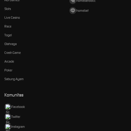
homebet88cc
Slots
homebet
Live Casino
Race
Togel
Olahraga
Crash Game
Arcade
Poker
Sabung Ayam
Komunitas
Facebook
Twitter
Instagram