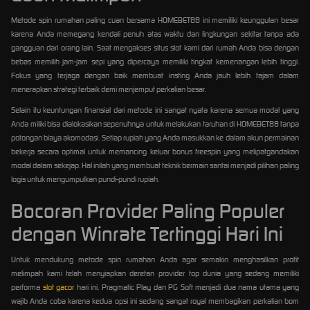
Metode spin rumahan paling cuan bersama HOMEBET88 ini memiliki keunggulan besar
karena Anda memegang kendali penuh atas waktu dan lingkungan sekitar tanpa ada
gangguan dari orang lain. Saat mengakses situs slot kami dari rumah Anda bisa dengan
bebas memilih jam-jam sepi yang dipercaya memiliki tingkat kemenangan lebih tinggi.
Fokus yang terjaga dengan baik membuat insting Anda jauh lebih tajam dalam
menerapkan strategi terbaik demi menjemput perkalian besar.
Selain itu keuntungan finansial dari metode ini sangat nyata karena semua modal yang
Anda miliki bisa dialokasikan sepenuhnya untuk melakukan taruhan di HOMEBET88 tanpa
potongan biaya akomodasi. Setiap rupiah yang Anda masukkan ke dalam akun permainan
bekerja secara optimal untuk memancing keluar bonus freespin yang melipatgandakan
modal dalam sekejap. Hal inilah yang membuat teknik bermain santai menjadi pilihan paling
logis untuk mengumpulkan pundi-pundi rupiah.
Bocoran Provider Paling Populer
dengan Winrate Tertinggi Hari Ini
Untuk mendukung metode spin rumahan Anda agar semakin menghasilkan profit
melimpah kami telah menyiapkan deretan provider top dunia yang sedang memiliki
performa
slot gacor
hari ini. Pragmatic Play dan PG Soft menjadi dua nama utama yang
wajib Anda coba karena kedua opsi ini sedang sangat royal membagikan perkalian bom