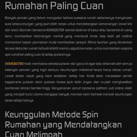
Rumahan Paling Cuan
Banyak pemain yang belum menyadari bahwa suasana rumah sebenarnya menyimpan
aura keberuntungan yang jauh lebih besar untuk mendatangkan kemenangan lewat link
slot resmi. Bermain bersama HOMEBET88 sambil rebahan di kasur atau bersantai di ruang
tamu memberikan ketenangan mental yang membuat Anda bisa lebih jeli melihat
momentum kapan permainan mulai memberikan jackpot. Ritme taruhan yang dimainkan
secara rileks dari rumah terbukti efektif memicu algoritma mesin untuk memberikan respons
spin rumahan paling cuan di setiap putarannya.
HOMEBET88
hadir membawa rahasia putaran slot gacor ini agar bisa dinikmati oleh semua
kalangan pemain yang ingin berburu keuntungan maksimal tanpa harus keluar rumah.
Lewat akses cepat yang kami sediakan setiap hari Anda akan merasakan sendiri
bagaimana putaran demi putaran terasa jauh lebih ringan dan mudah menghasilkan
kombinasi simbol bernilai tinggi. Kenyamanan penuh bersama platform judi online inilah
yang menjadi kunci utama mengapa banyak member kami berhasil menarik keuntungan
besar setiap harinya.
Keunggulan Metode Spin
Rumahan yang Mendatangkan
Cuan Melimpah