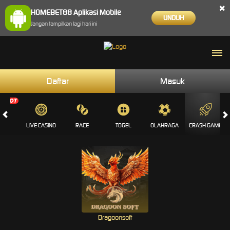
×
HOMEBET88 Aplikasi Mobile
UNDUH
Jangan tampilkan lagi hari ini
Daftar
Masuk
OTS
LIVE CASINO
RACE
TOGEL
OLAHRAGA
CRASH GAME
Dragoonsoft