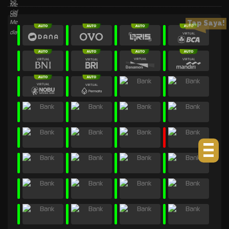
Tap Saya!