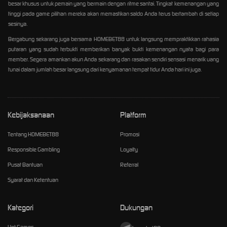
besar khusus untuk pemain yang bermain dengan ritme santai. Tingkat kemenangan yang
tinggi pada game pilihan mereka akan memastikan saldo Anda terus bertambah di setiap
sesinya.
Bergabung sekarang juga bersama HOMEBET88 untuk langsung mempraktikkan rahasia
putaran yang sudah terbukti memberikan banyak bukti kemenangan nyata bagi para
member. Segera amankan akun Anda sekarang dan rasakan sendiri sensasi menarik uang
tunai dalam jumlah besar langsung dari kenyamanan tempat tidur Anda hari ini juga.
Kebijaksanaan
Platform
Tentang HOMEBET88
Promosi
Responsible Gambling
Loyalty
Pusat Bantuan
Referral
Syarat dan Ketentuan
Kategori
Dukungan
Hot Games