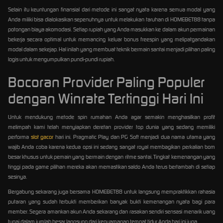
Selain itu keuntungan finansial dari metode ini sangat nyata karena semua modal yang
Anda miliki bisa dialokasikan sepenuhnya untuk melakukan taruhan di HOMEBET88 tanpa
potongan biaya akomodasi. Setiap rupiah yang Anda masukkan ke dalam akun permainan
bekerja secara optimal untuk memancing keluar bonus freespin yang melipatgandakan
modal dalam sekejap. Hal inilah yang membuat teknik bermain santai menjadi pilihan paling
logis untuk mengumpulkan pundi-pundi rupiah.
Bocoran Provider Paling Populer
dengan Winrate Tertinggi Hari Ini
Untuk mendukung metode spin rumahan Anda agar semakin menghasilkan profit
melimpah kami telah menyiapkan deretan provider top dunia yang sedang memiliki
performa
slot gacor
hari ini. Pragmatic Play dan PG Soft menjadi dua nama utama yang
wajib Anda coba karena kedua opsi ini sedang sangat royal membagikan perkalian bom
besar khusus untuk pemain yang bermain dengan ritme santai. Tingkat kemenangan yang
tinggi pada game pilihan mereka akan memastikan saldo Anda terus bertambah di setiap
sesinya.
Bergabung sekarang juga bersama HOMEBET88 untuk langsung mempraktikkan rahasia
putaran yang sudah terbukti memberikan banyak bukti kemenangan nyata bagi para
member. Segera amankan akun Anda sekarang dan rasakan sendiri sensasi menarik uang
tunai dalam jumlah besar langsung dari kenyamanan tempat tidur Anda hari ini juga.