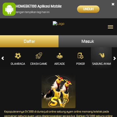
×
HOMEBET88 Aplikasi Mobile
UNDUH
Jangan tampilkan lagi hari ini
Daftar
Masuk
L
OLAHRAGA
CRASH GAME
ARCADE
POKER
SABUNG AYAM
Kepopulerannya SV388 di dunia judi online sabung ayam online memang terletak pada
permainan sabung ayam yang diselenggarakan secara live. Bahkan SV388 sabung online