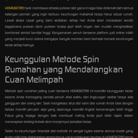
HOMEBET88
hadir membawa rahasia putaran slot gacor ini agar bisa dinikmati oleh semua
kalangan pemain yang ingin berburu keuntungan maksimal tanpa harus keluar rumah.
Lewat akses cepat yang kami sediakan setiap hari Anda akan merasakan sendiri
bagaimana putaran demi putaran terasa jauh lebih ringan dan mudah menghasilkan
kombinasi simbol bernilai tinggi. Kenyamanan penuh bersama platform judi online inilah
yang menjadi kunci utama mengapa banyak member kami berhasil menarik keuntungan
besar setiap harinya.
Keunggulan Metode Spin
Rumahan yang Mendatangkan
Cuan Melimpah
Metode spin rumahan paling cuan bersama HOMEBET88 ini memiliki keunggulan besar
karena Anda memegang kendali penuh atas waktu dan lingkungan sekitar tanpa ada
gangguan dari orang lain. Saat mengakses situs slot kami dari rumah Anda bisa dengan
bebas memilih jam-jam sepi yang dipercaya memiliki tingkat kemenangan lebih tinggi.
Fokus yang terjaga dengan baik membuat insting Anda jauh lebih tajam dalam
menerapkan strategi terbaik demi menjemput perkalian besar.
Selain itu keuntungan finansial dari metode ini sangat nyata karena semua modal yang
Anda miliki bisa dialokasikan sepenuhnya untuk melakukan taruhan di HOMEBET88 tanpa