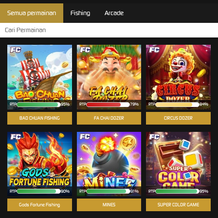
Semua permainan
Fishing
Arcade
RTP
95%
RTP
79%
RTP
84%
BAO CHUAN FISHING
FA CHAI DOZER
CIRCUS DOZER
RTP
90%
RTP
91%
RTP
95%
Gods Fortune Fishing
MINES
SUPER COLOR GAME