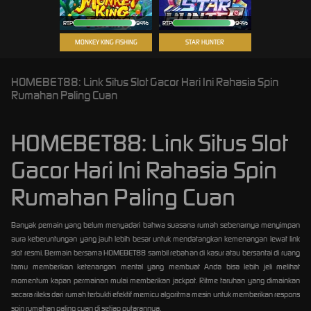
RTP
94%
RTP
94%
MONKEY KING FISHING
STAR HUNTER
HOMEBET88: Link Situs Slot Gacor Hari Ini Rahasia Spin
Rumahan Paling Cuan
HOMEBET88: Link Situs Slot
Gacor Hari Ini Rahasia Spin
Rumahan Paling Cuan
Banyak pemain yang belum menyadari bahwa suasana rumah sebenarnya menyimpan
aura keberuntungan yang jauh lebih besar untuk mendatangkan kemenangan lewat link
slot resmi. Bermain bersama HOMEBET88 sambil rebahan di kasur atau bersantai di ruang
tamu memberikan ketenangan mental yang membuat Anda bisa lebih jeli melihat
momentum kapan permainan mulai memberikan jackpot. Ritme taruhan yang dimainkan
secara rileks dari rumah terbukti efektif memicu algoritma mesin untuk memberikan respons
spin rumahan paling cuan di setiap putarannya.