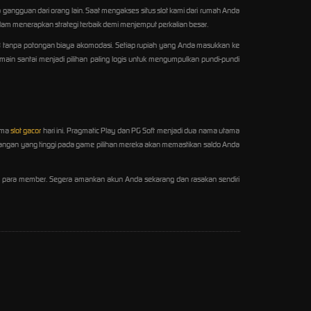
angguan dari orang lain. Saat mengakses situs slot kami dari rumah Anda
alam menerapkan strategi terbaik demi menjemput perkalian besar.
88 tanpa potongan biaya akomodasi. Setiap rupiah yang Anda masukkan ke
ain santai menjadi pilihan paling logis untuk mengumpulkan pundi-pundi
i
orma
slot gacor
hari ini. Pragmatic Play dan PG Soft menjadi dua nama utama
nangan yang tinggi pada game pilihan mereka akan memastikan saldo Anda
 para member. Segera amankan akun Anda sekarang dan rasakan sendiri