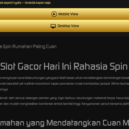
lasi seperti nyata — tersedia kapan saja.
Mobile View
Desktop View
ia Spin Rumahan Paling Cuan
Slot Gacor Hari Ini Rahasia Sp
enyimpan aura keberuntungan yang jauh lebih besar untuk mendatangkan kemenangan lewat lin
 bisa lebih jeli melihat momentum kapan permainan mulai memberikan jackpot. Ritme taruhan ya
annya.
inikmati oleh semua kalangan pemain yang ingin berburu keuntungan maksimal tanpa harus kel
ngan dan mudah menghasilkan kombinasi simbol bernilai tinggi. Kenyamanan penuh bersama plat
umahan yang Mendatangkan Cuan M