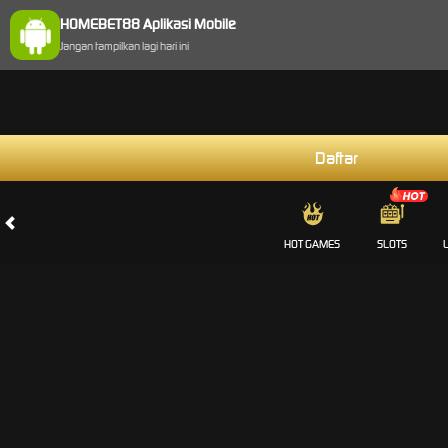
HOMEBET88 Aplikasi Mobile
Jangan tampilkan lagi hari ini
Daftar
HOT GAMES
SLOTS