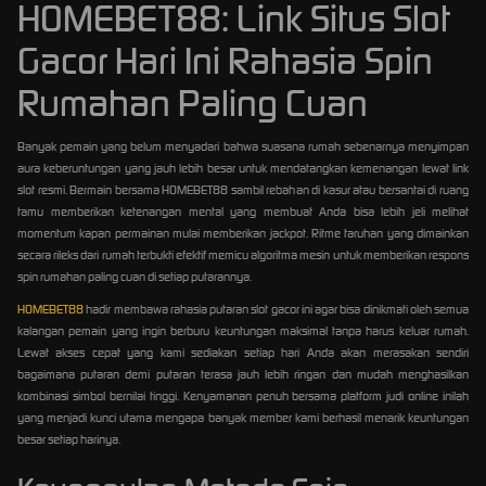
HOMEBET88: Link Situs Slot
Gacor Hari Ini Rahasia Spin
Rumahan Paling Cuan
Banyak pemain yang belum menyadari bahwa suasana rumah sebenarnya menyimpan
aura keberuntungan yang jauh lebih besar untuk mendatangkan kemenangan lewat link
slot resmi. Bermain bersama HOMEBET88 sambil rebahan di kasur atau bersantai di ruang
tamu memberikan ketenangan mental yang membuat Anda bisa lebih jeli melihat
momentum kapan permainan mulai memberikan jackpot. Ritme taruhan yang dimainkan
secara rileks dari rumah terbukti efektif memicu algoritma mesin untuk memberikan respons
spin rumahan paling cuan di setiap putarannya.
HOMEBET88
hadir membawa rahasia putaran slot gacor ini agar bisa dinikmati oleh semua
kalangan pemain yang ingin berburu keuntungan maksimal tanpa harus keluar rumah.
Lewat akses cepat yang kami sediakan setiap hari Anda akan merasakan sendiri
bagaimana putaran demi putaran terasa jauh lebih ringan dan mudah menghasilkan
kombinasi simbol bernilai tinggi. Kenyamanan penuh bersama platform judi online inilah
yang menjadi kunci utama mengapa banyak member kami berhasil menarik keuntungan
besar setiap harinya.