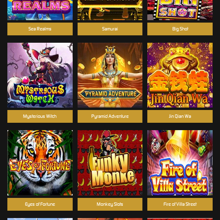
Sea Realms
Samurai
Big Shot
Mysterious Witch
Pyramid Adventure
Jin Qian Wa
Eyes of Fortune
Monkey Slots
Fire of Villa Street