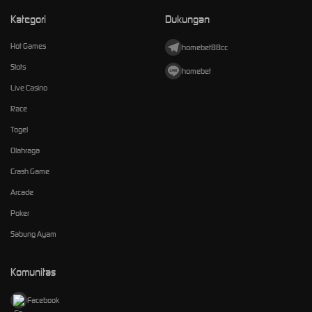
Kategori
Dukungan
Hot Games
homebet88cc
Slots
homebet
Live Casino
Race
Togel
Olahraga
Crash Game
Arcade
Poker
Sabung Ayam
Komunitas
Facebook