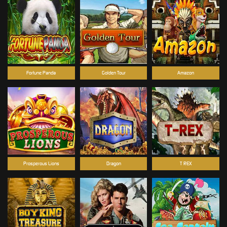
Fortune Panda
Golden Tour
Amazon
Prosperous Lions
Dragon
T-REX