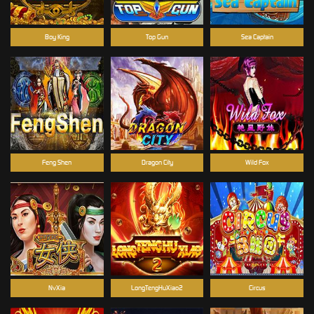
Boy King
Top Gun
Sea Captain
Feng Shen
Dragon City
Wild Fox
NvXia
LongTengHuXiao2
Circus