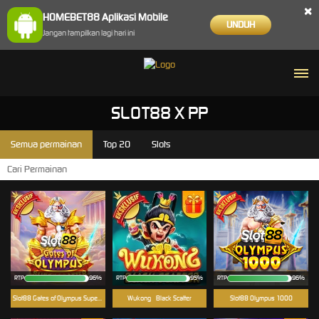
×
HOMEBET88 Aplikasi Mobile
UNDUH
Jangan tampilkan lagi hari ini
SLOT88 X PP
Semua permainan
Top 20
Slots
RTP
96%
RTP
95%
RTP
96%
Slot88 Gates of Olympus Super Scatter
Wukong - Black Scatter
Slot88 Olympus 1000