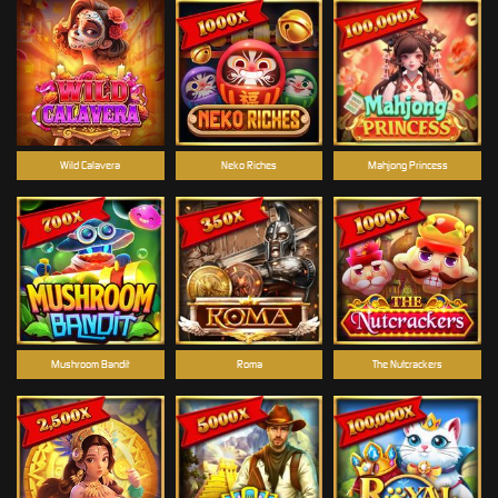
Wild Calavera
Neko Riches
Mahjong Princess
Mushroom Bandit
Roma
The Nutcrackers