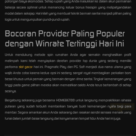
potongan biaya akomodasi. Setiap rupiah yang Anda masukkan ke dalam akun permainan
bekerja secara optimal untuk memancing keluar bonus freespin yang melipatgandakan
modal dalam sekejap. Hal inilah yang membuat teknik bermain santai menjadi pilihan paling
logis untuk mengumpulkan pundi-pundi rupiah.
Bocoran Provider Paling Populer
dengan Winrate Tertinggi Hari Ini
Untuk mendukung metode spin rumahan Anda agar semakin menghasilkan profit
melimpah kami telah menyiapkan deretan provider top dunia yang sedang memiliki
performa
slot gacor
hari ini. Pragmatic Play dan PG Soft menjadi dua nama utama yang
wajib Anda coba karena kedua opsi ini sedang sangat royal membagikan perkalian bom
besar khusus untuk pemain yang bermain dengan ritme santai. Tingkat kemenangan yang
tinggi pada game pilihan mereka akan memastikan saldo Anda terus bertambah di setiap
sesinya.
Bergabung sekarang juga bersama HOMEBET88 untuk langsung mempraktikkan rahasia
Tap Saya!
putaran yang sudah terbukti memberikan banyak bukti kemenangan nyata bagi para
member. Segera amankan akun Anda sekarang dan rasakan sendiri sensasi menarik uang
tunai dalam jumlah besar langsung dari kenyamanan tempat tidur Anda hari ini juga.