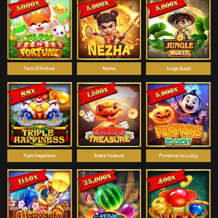
Farm Of Fortune
Nezha
Jungle Quest
Triple Happiness
Snake Treasure
Pumpkins Go Lucky