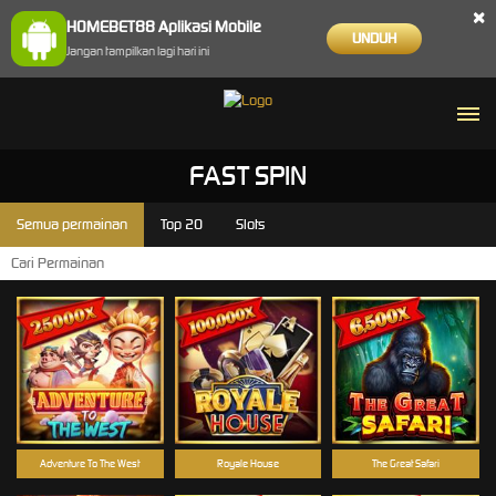
×
HOMEBET88 Aplikasi Mobile
UNDUH
Jangan tampilkan lagi hari ini
FAST SPIN
Semua permainan
Top 20
Slots
Adventure To The West
Royale House
The Great Safari