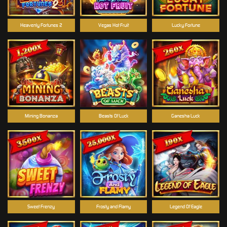
Heavenly Fortunes 2
Vegas Hot Fruit
Lucky Fortune
Mining Bonanza
Beasts Of Luck
Ganesha Luck
Sweet Frenzy
Frosty and Flamy
Legend Of Eagle