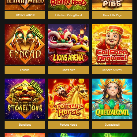
LUXURY WORLD
Little Red Riding Hood
Three Little Pigs
Ennead
Lion's area
Cai Shen Arrives!
Stonelions
Fortune Horse
Quetzalcoatl