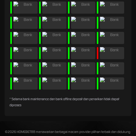
* Selama bank maintenance dan bank offline deposit dan penarikan tidak dapat
diproses
©2026 HOMEBET88 menawarkan berbagai macam provider pilihan terbaik dan didukung