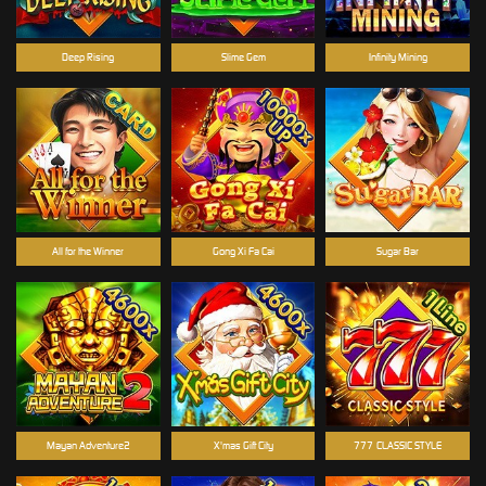
Deep Rising
Slime Gem
Infinity Mining
All for the Winner
Gong Xi Fa Cai
Sugar Bar
Mayan Adventure2
X'mas Gift City
777-CLASSIC STYLE