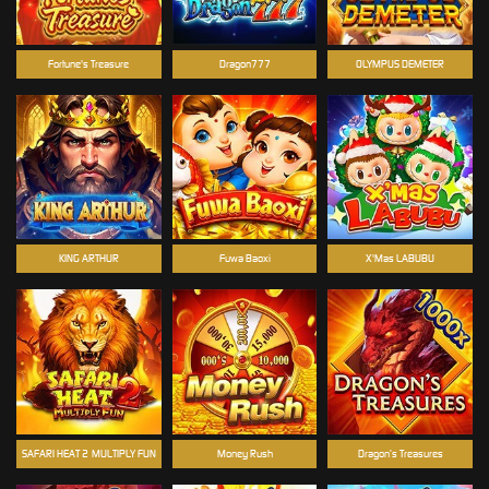
Fortune's Treasure
Dragon777
OLYMPUS DEMETER
KING ARTHUR
Fuwa Baoxi
X'Mas LABUBU
SAFARI HEAT 2-MULTIPLY FUN
Money Rush
Dragon’s Treasures