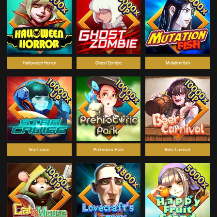
Halloween Horror
Ghost Zombie
Mutation fish
Star Cruise
Prehistoric Park
Beer Carnival