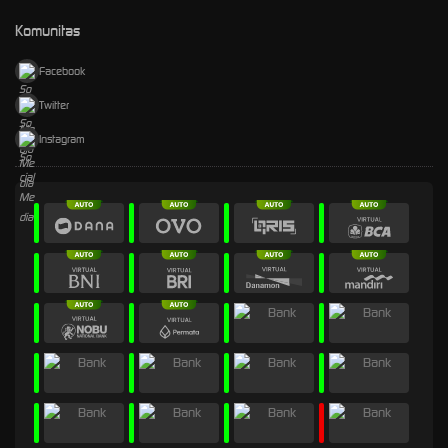
Komunitas
Facebook
Twitter
Instagram