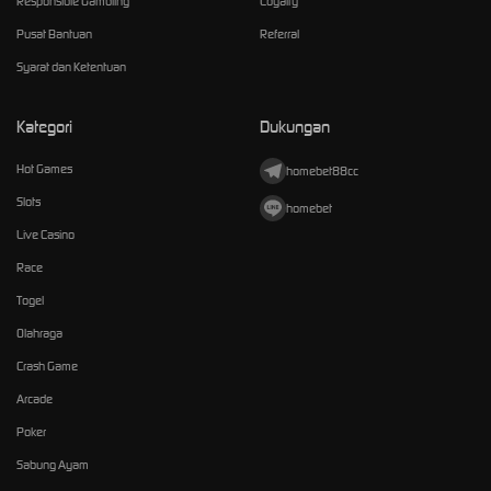
Responsible Gambling
Loyalty
Pusat Bantuan
Referral
Syarat dan Ketentuan
Kategori
Dukungan
Hot Games
homebet88cc
Slots
homebet
Live Casino
Race
Togel
Olahraga
Crash Game
Arcade
Poker
Sabung Ayam