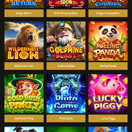
King's Return
Knife Throwing Show
Dragon's Expedition
Wilderness Lion
Goldmine Blast
Rolling Panda
Gold Rush Party
Pluto Gems
Lucky Piggy