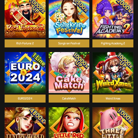
Rich Fortune 2
Songkran Festival
Fighting Academy 2
EURO2024
CakeMatch
Weird Xmas