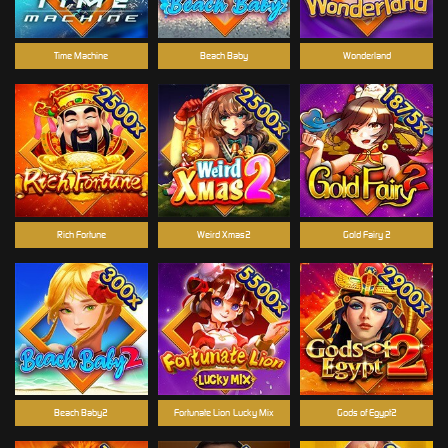
Time Machine
Beach Baby
Wonderland
Rich Fortune
Weird Xmas2
Gold Fairy 2
Beach Baby2
Fortunate Lion-Lucky Mix
Gods of Egypt2