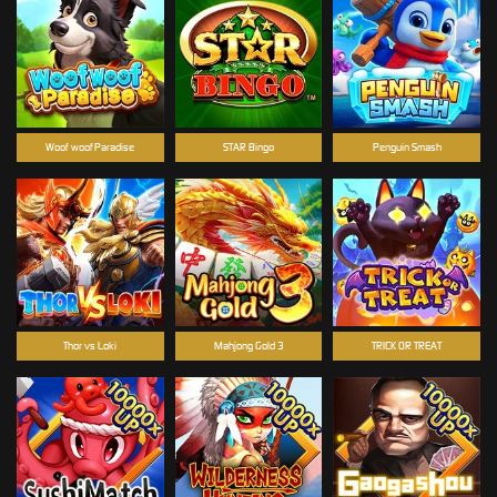
Woof-woof Paradise
STAR Bingo
Penguin Smash
Thor vs Loki
Mahjong Gold 3
TRICK OR TREAT