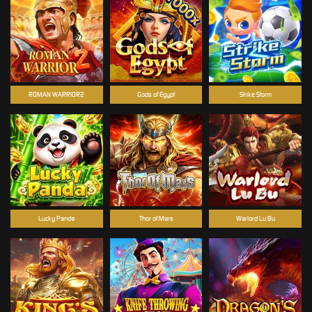
ROMAN WARRIOR2
Gods of Egypt
Strike Storm
Lucky Panda
Thor of Mars
Warlord Lu Bu