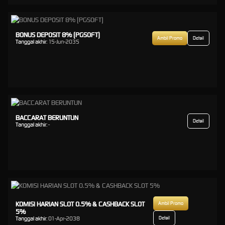
BONUS DEPOSIT 8% (PGSOFT)
Ambil Promo
Detail
Tanggal akhir:
15-Jun-2035
BACCARAT BERUNTUN
Detail
Tanggal akhir:
-
KOMISI HARIAN SLOT 0.5% & CASHBACK SLOT
Ambil Promo
5%
Tanggal akhir:
01-Apr-2038
Detail