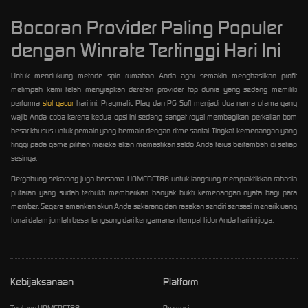
Bocoran Provider Paling Populer
dengan Winrate Tertinggi Hari Ini
Untuk mendukung metode spin rumahan Anda agar semakin menghasilkan profit
melimpah kami telah menyiapkan deretan provider top dunia yang sedang memiliki
performa
slot gacor
hari ini. Pragmatic Play dan PG Soft menjadi dua nama utama yang
wajib Anda coba karena kedua opsi ini sedang sangat royal membagikan perkalian bom
besar khusus untuk pemain yang bermain dengan ritme santai. Tingkat kemenangan yang
tinggi pada game pilihan mereka akan memastikan saldo Anda terus bertambah di setiap
sesinya.
Bergabung sekarang juga bersama HOMEBET88 untuk langsung mempraktikkan rahasia
putaran yang sudah terbukti memberikan banyak bukti kemenangan nyata bagi para
member. Segera amankan akun Anda sekarang dan rasakan sendiri sensasi menarik uang
tunai dalam jumlah besar langsung dari kenyamanan tempat tidur Anda hari ini juga.
Kebijaksanaan
Platform