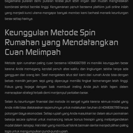
bagaimana putaran demi putaran terasa jauh lebih ringan dan mudah menghasilkan
kombinasi simbol bernilai tinggi. Kenyamanan penuh bersama platform judi online inilah
yang menjadi kunci utama mengapa banyak member kami berhasil menarik keuntungan
besar setiap harinya.
Keunggulan Metode Spin
Rumahan yang Mendatangkan
Cuan Melimpah
Metode spin rumahan paling cuan bersama HOMEBET88 ini memiliki keunggulan besar
karena Anda memegang kendali penuh atas waktu dan lingkungan sekitar tanpa ada
gangguan dari orang lain. Saat mengakses situs slot kami dari rumah Anda bisa dengan
bebas memilih jam-jam sepi yang dipercaya memiliki tingkat kemenangan lebih tinggi.
Fokus yang terjaga dengan baik membuat insting Anda jauh lebih tajam dalam
menerapkan strategi terbaik demi menjemput perkalian besar.
Selain itu keuntungan finansial dari metode ini sangat nyata karena semua modal yang
Anda miliki bisa dialokasikan sepenuhnya untuk melakukan taruhan di HOMEBET88 tanpa
potongan biaya akomodasi. Setiap rupiah yang Anda masukkan ke dalam akun permainan
bekerja secara optimal untuk memancing keluar bonus freespin yang melipatgandakan
modal dalam sekejap. Hal inilah yang membuat teknik bermain santai menjadi pilihan paling
logis untuk mengumpulkan pundi-pundi rupiah.