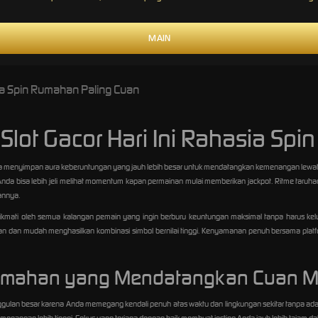
MAIN
ia Spin Rumahan Paling Cuan
Slot Gacor Hari Ini Rahasia Sp
enyimpan aura keberuntungan yang jauh lebih besar untuk mendatangkan kemenangan lewat lin
 bisa lebih jeli melihat momentum kapan permainan mulai memberikan jackpot. Ritme taruhan ya
annya.
inikmati oleh semua kalangan pemain yang ingin berburu keuntungan maksimal tanpa harus kel
ngan dan mudah menghasilkan kombinasi simbol bernilai tinggi. Kenyamanan penuh bersama plat
umahan yang Mendatangkan Cuan M
lan besar karena Anda memegang kendali penuh atas waktu dan lingkungan sekitar tanpa ada g