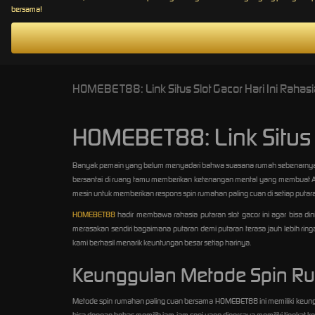
bersama!
HOMEBET88: Link Situs Slot Gacor Hari Ini Rahas
HOMEBET88: Link Situs 
Banyak pemain yang belum menyadari bahwa suasana rumah sebenarnya m
bersantai di ruang tamu memberikan ketenangan mental yang membuat Anda
mesin untuk memberikan respons spin rumahan paling cuan di setiap putar
HOMEBET88
hadir membawa rahasia putaran slot gacor ini agar bisa d
merasakan sendiri bagaimana putaran demi putaran terasa jauh lebih ri
kami berhasil menarik keuntungan besar setiap harinya.
Keunggulan Metode Spin R
Metode spin rumahan paling cuan bersama HOMEBET88 ini memiliki keunggu