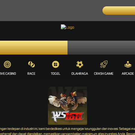
LIVE CASINO
RACE
TOGEL
OLAHRAGA
CRASH GAME
ARCADE
erdepan di industri ini, kami berdedikasi untuk mengejar keunggulan dan inovasi. Sebagai me
rehensif dan dapat diandalkan, memastikan pengembalian maksimum atas investasi Anda. Berga