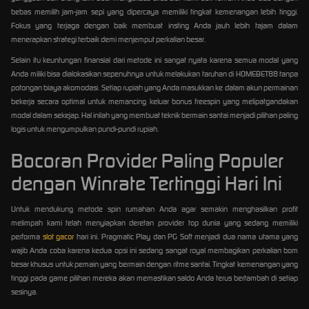
bebas memilih jam-jam sepi yang dipercaya memiliki tingkat kemenangan lebih tinggi.
Fokus yang terjaga dengan baik membuat insting Anda jauh lebih tajam dalam
menerapkan strategi terbaik demi menjemput perkalian besar.
Selain itu keuntungan finansial dari metode ini sangat nyata karena semua modal yang
Anda miliki bisa dialokasikan sepenuhnya untuk melakukan taruhan di HOMEBET88 tanpa
potongan biaya akomodasi. Setiap rupiah yang Anda masukkan ke dalam akun permainan
bekerja secara optimal untuk memancing keluar bonus freespin yang melipatgandakan
modal dalam sekejap. Hal inilah yang membuat teknik bermain santai menjadi pilihan paling
logis untuk mengumpulkan pundi-pundi rupiah.
Bocoran Provider Paling Populer
dengan Winrate Tertinggi Hari Ini
Untuk mendukung metode spin rumahan Anda agar semakin menghasilkan profit
melimpah kami telah menyiapkan deretan provider top dunia yang sedang memiliki
performa
slot gacor
hari ini. Pragmatic Play dan PG Soft menjadi dua nama utama yang
wajib Anda coba karena kedua opsi ini sedang sangat royal membagikan perkalian bom
besar khusus untuk pemain yang bermain dengan ritme santai. Tingkat kemenangan yang
tinggi pada game pilihan mereka akan memastikan saldo Anda terus bertambah di setiap
sesinya.