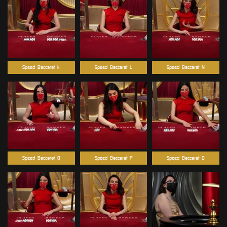
Speed_Baccarat_k
Speed_Baccarat_L
Speed_Baccarat_N
Speed_Baccarat_O
Speed_Baccarat_P
Speed_Baccarat_Q