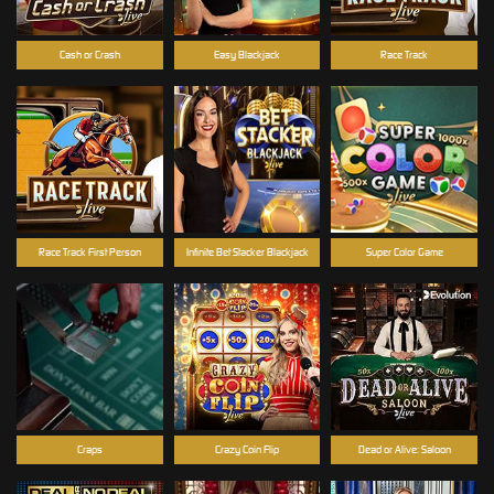
Cash or Crash
Easy Blackjack
Race Track
Race Track First Person
Infinite Bet Stacker Blackjack
Super Color Game
Craps
Crazy Coin Flip
Dead or Alive: Saloon