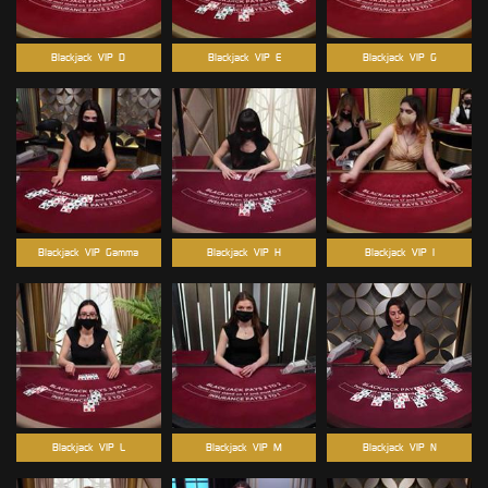
Blackjack_VIP_D
Blackjack_VIP_E
Blackjack_VIP_G
Blackjack_VIP_Gamma
Blackjack_VIP_H
Blackjack_VIP_I
Blackjack_VIP_L
Blackjack_VIP_M
Blackjack_VIP_N