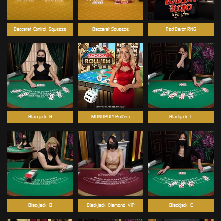
Baccarat_Control_Squeeze
Baccarat_Squeeze
Red Baron RNG
Blackjack_B
MONOPOLY Roll'em
Blackjack_C
Blackjack_D
Blackjack_Diamond_VIP
Blackjack_E