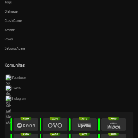
Togel
Olahraga
Crash Game
Arcade
Poker
Sabung Ayam
Komunitas
Facebook
Twitter
Instagram