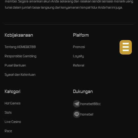
member. Segera amankan akun Anda sekarang dan rasakan sendiri sensasi menarik uang
tunai dalam jumlah besar langsung dari kenyamanan tempat tidur Anda hari ini juga.
Kebijaksanaan
Platform
Tentang HOMEBET88
Promosi
Responsible Gambling
Loyalty
Pusat Bantuan
Referral
Syarat dan Ketentuan
Kategori
Dukungan
Hot Games
homebet88cc
Slots
homebet
Live Casino
Race