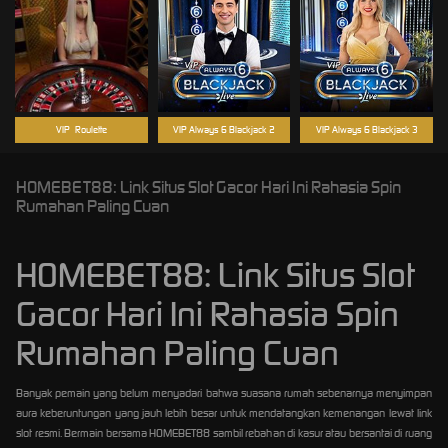
VIP_Roulette
VIP Always 6 Blackjack 2
VIP Always 6 Blackjack 3
HOMEBET88: Link Situs Slot Gacor Hari Ini Rahasia Spin
Rumahan Paling Cuan
HOMEBET88: Link Situs Slot
Gacor Hari Ini Rahasia Spin
Rumahan Paling Cuan
Banyak pemain yang belum menyadari bahwa suasana rumah sebenarnya menyimpan
aura keberuntungan yang jauh lebih besar untuk mendatangkan kemenangan lewat link
slot resmi. Bermain bersama HOMEBET88 sambil rebahan di kasur atau bersantai di ruang