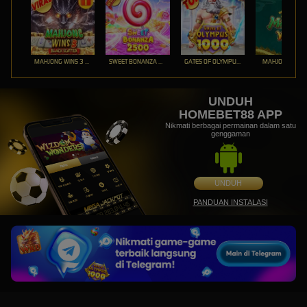
MAHJONG WINS 3 – BLACK SCATTER
SWEET BONANZA 2500
GATES OF OLYMPUS 1000
MAHJONG WAYS
UNDUH
HOMEBET88 APP
Nikmati berbagai permainan dalam satu
genggaman
UNDUH
PANDUAN INSTALASI