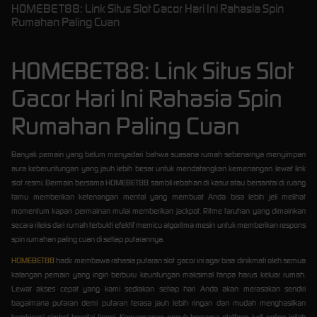
HOMEBET88: Link Situs Slot Gacor Hari Ini Rahasia Spin
Rumahan Paling Cuan
HOMEBET88: Link Situs Slot
Gacor Hari Ini Rahasia Spin
Rumahan Paling Cuan
Banyak pemain yang belum menyadari bahwa suasana rumah sebenarnya menyimpan
aura keberuntungan yang jauh lebih besar untuk mendatangkan kemenangan lewat link
slot resmi. Bermain bersama HOMEBET88 sambil rebahan di kasur atau bersantai di ruang
tamu memberikan ketenangan mental yang membuat Anda bisa lebih jeli melihat
momentum kapan permainan mulai memberikan jackpot. Ritme taruhan yang dimainkan
secara rileks dari rumah terbukti efektif memicu algoritma mesin untuk memberikan respons
spin rumahan paling cuan di setiap putarannya.
HOMEBET88
hadir membawa rahasia putaran slot gacor ini agar bisa dinikmati oleh semua
kalangan pemain yang ingin berburu keuntungan maksimal tanpa harus keluar rumah.
Lewat akses cepat yang kami sediakan setiap hari Anda akan merasakan sendiri
bagaimana putaran demi putaran terasa jauh lebih ringan dan mudah menghasilkan
kombinasi simbol bernilai tinggi. Kenyamanan penuh bersama platform judi online inilah