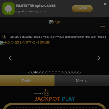
×
HOMEBET88 Aplikasi Mobile
UNDUH
Jangan tampilkan lagi hari ini
ai 30-Sep-2026 15.00.00. Selama waktu ini, PP Virtual Sports permainan tidak akan tersedia. 
Daftar
Masuk
JACKPOT
PLAY