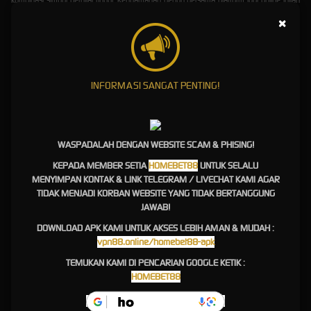
yang menjadi kunci utama mengapa banyak member kami berhasil menarik keuntungan
×
besar setiap harinya.
Keunggulan Metode Spin
Rumahan yang Mendatangkan
INFORMASI SANGAT PENTING!
Cuan Melimpah
Metode spin rumahan paling cuan bersama HOMEBET88 ini memiliki keunggulan besar
WASPADALAH DENGAN WEBSITE SCAM & PHISING!
karena Anda memegang kendali penuh atas waktu dan lingkungan sekitar tanpa ada
gangguan dari orang lain. Saat mengakses situs slot kami dari rumah Anda bisa dengan
KEPADA MEMBER SETIA
HOMEBET88
UNTUK SELALU
bebas memilih jam-jam sepi yang dipercaya memiliki tingkat kemenangan lebih tinggi.
MENYIMPAN KONTAK & LINK TELEGRAM / LIVECHAT KAMI AGAR
Fokus yang terjaga dengan baik membuat insting Anda jauh lebih tajam dalam
TIDAK MENJADI KORBAN WEBSITE YANG TIDAK BERTANGGUNG
menerapkan strategi terbaik demi menjemput perkalian besar.
JAWAB!
Selain itu keuntungan finansial dari metode ini sangat nyata karena semua modal yang
DOWNLOAD APK KAMI UNTUK AKSES LEBIH AMAN & MUDAH :
Anda miliki bisa dialokasikan sepenuhnya untuk melakukan taruhan di HOMEBET88 tanpa
vpn88.online/homebet88-apk
potongan biaya akomodasi. Setiap rupiah yang Anda masukkan ke dalam akun permainan
TEMUKAN KAMI DI PENCARIAN GOOGLE KETIK :
bekerja secara optimal untuk memancing keluar bonus freespin yang melipatgandakan
HOMEBET88
modal dalam sekejap. Hal inilah yang membuat teknik bermain santai menjadi pilihan paling
logis untuk mengumpulkan pundi-pundi rupiah.