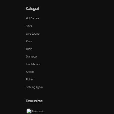
Kategori
Hot Games
Slots
Live Casino
Race
Togel
Olahraga
Crash Game
Arcade
Poker
Sabung Ayam
Komunitas
Facebook