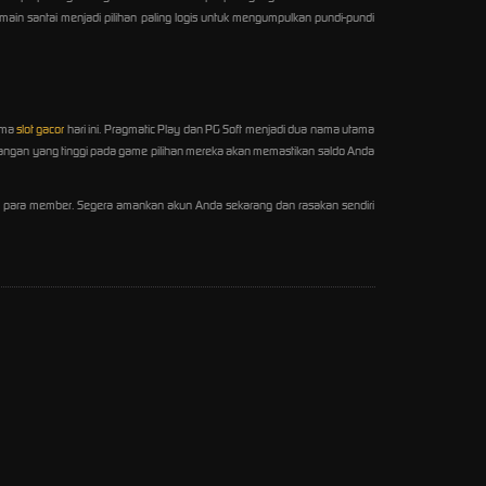
ain santai menjadi pilihan paling logis untuk mengumpulkan pundi-pundi
i
orma
slot gacor
hari ini. Pragmatic Play dan PG Soft menjadi dua nama utama
nangan yang tinggi pada game pilihan mereka akan memastikan saldo Anda
 para member. Segera amankan akun Anda sekarang dan rasakan sendiri