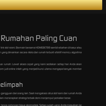
in Rumahan Paling Cuan
k slot resmi. Bermain bersama HOMEBET88 sambil rebahan di kasur atau
ng dimainkan secara rileks dari rumah terbukti efektif memicu algoritma
uar rumah. Lewat akses cepat yang kami sediakan setiap hari Anda akan
form judi online inilah yang menjadi kunci utama mengapa banyak member
elimpah
angguan dari orang lain. Saat mengakses situs slot kami dari rumah Anda
alam menerapkan strategi terbaik demi menjemput perkalian besar.
88 tanpa potongan biaya akomodasi. Setiap rupiah yang Anda masukkan ke