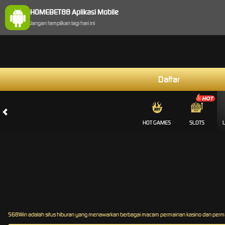
HOMEBET88 Aplikasi Mobile
Jangan tampilkan lagi hari ini
Daftar
HOT GAMES
SLOTS
568Win adalah situs hiburan yang menawarkan berbagai macam permainan kasino dan permainan