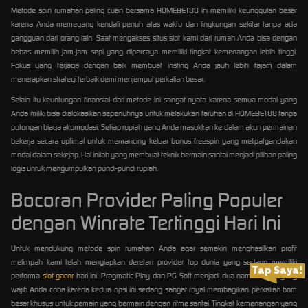
Metode spin rumahan paling cuan bersama HOMEBET88 ini memiliki keunggulan besar
karena Anda memegang kendali penuh atas waktu dan lingkungan sekitar tanpa ada
gangguan dari orang lain. Saat mengakses situs slot kami dari rumah Anda bisa dengan
bebas memilih jam-jam sepi yang dipercaya memiliki tingkat kemenangan lebih tinggi.
Fokus yang terjaga dengan baik membuat insting Anda jauh lebih tajam dalam
menerapkan strategi terbaik demi menjemput perkalian besar.
Selain itu keuntungan finansial dari metode ini sangat nyata karena semua modal yang
Anda miliki bisa dialokasikan sepenuhnya untuk melakukan taruhan di HOMEBET88 tanpa
potongan biaya akomodasi. Setiap rupiah yang Anda masukkan ke dalam akun permainan
bekerja secara optimal untuk memancing keluar bonus freespin yang melipatgandakan
modal dalam sekejap. Hal inilah yang membuat teknik bermain santai menjadi pilihan paling
logis untuk mengumpulkan pundi-pundi rupiah.
Bocoran Provider Paling Populer
dengan Winrate Tertinggi Hari Ini
Untuk mendukung metode spin rumahan Anda agar semakin menghasilkan profit
melimpah kami telah menyiapkan deretan provider top dunia yang sedang memiliki
Tap Saya!
performa
slot gacor
hari ini. Pragmatic Play dan PG Soft menjadi dua nama utama yang
wajib Anda coba karena kedua opsi ini sedang sangat royal membagikan perkalian bom
besar khusus untuk pemain yang bermain dengan ritme santai. Tingkat kemenangan yang