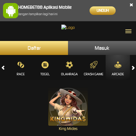
×
HOMEBET88 Aplikasi Mobile
UNDUH
Jangan tampilkan lagi hari ini
Daftar
Masuk
SINO
RACE
TOGEL
OLAHRAGA
CRASH GAME
ARCADE
King Midas