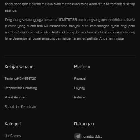
tinggi pada game pilihan mereka akan memastikan saldo Anda terus bertambah di setiap
sesinya.
Bergabung sekarang juga bersama HOMEBET88 untuk langsung mempraktikkan rahasia
putaran yang sudah terbukti memberikan banyak bukti kemenangan nyata bagi para
member. Segera amankan akun Anda sekarang dan rasakan sendiri sensasi menarik uang
tunai dalam jumlah besar langsung dari kenyamanan tempat tidur Anda hari ini juga.
Kebijaksanaan
Platform
Tentang HOMEBET88
Promosi
Responsible Gambling
Loyalty
Pusat Bantuan
Referral
Syarat dan Ketentuan
Kategori
Dukungan
Hot Games
homebet88cc