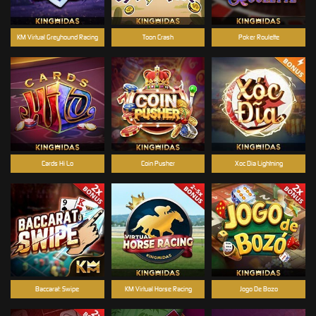
KM Virtual Greyhound Racing
Toon Crash
Poker Roulette
Cards Hi Lo
Coin Pusher
Xoc Dia Lightning
Baccarat: Swipe
KM Virtual Horse Racing
Jogo De Bozo