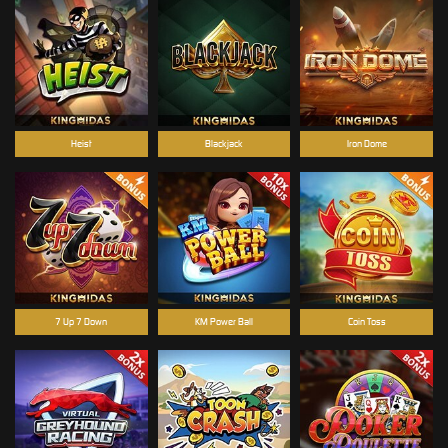
Heist
Blackjack
Iron Dome
7 Up 7 Down
KM Power Ball
Coin Toss